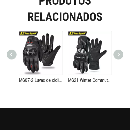
PRODUTOS
RELACIONADOS
MG07-2 Luvas de ciclismo de verão ventiladas antiderrapantes e anti-impacto Lightning Demon Armor
MG21 Winter Commuter Motorcycle Gloves Handy Waterproof Warm Anti-drop Keyes Gloves