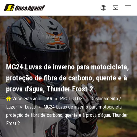
Deslocamento / Lazer
Jaquetas
Luvas
Proteção
Botas
Attachment
Rua / Roadster
Jaquetas
Luvas
Proteção
Botas
Turismo / Rally
Jaquetas
Luvas
Proteção
Botas
Novo vintage
Luvas
Proteção
Botas
Esportes de inverno
Proteção
Teste e Certificação
Tabela de tamanhos
Pós-venda
Projeto
Material
MG24 Luvas de inverno para motocicleta,
proteção de fibra de carbono, quente e à
prova d'água, Thunder Frost 2
Você está aqui:
LAR
»
PRODUTOS
»
Deslocamento /
Lazer
»
Luvas
»
MG24 Luvas de inverno para motocicleta,
proteção de fibra de carbono, quente e à prova d'água, Thunder
Frost 2