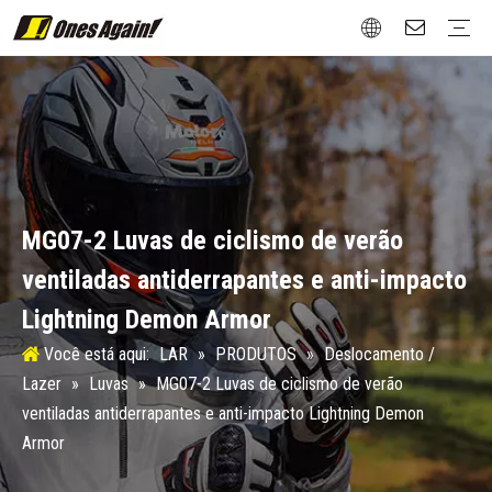
Deslocamento / Lazer
Jaquetas
Luvas
Proteção
Botas
Attachment
Rua / Roadster
Jaquetas
Luvas
Proteção
Botas
Turismo / Rally
Jaquetas
Luvas
Proteção
Botas
Novo vintage
Luvas
Proteção
Botas
Esportes de inverno
Proteção
Teste e Certificação
Tabela de tamanhos
Pós-venda
Projeto
Material
MG07-2 Luvas de ciclismo de verão
ventiladas antiderrapantes e anti-impacto
Lightning Demon Armor
Você está aqui:
LAR
»
PRODUTOS
»
Deslocamento /
Lazer
»
Luvas
»
MG07-2 Luvas de ciclismo de verão
ventiladas antiderrapantes e anti-impacto Lightning Demon
Armor