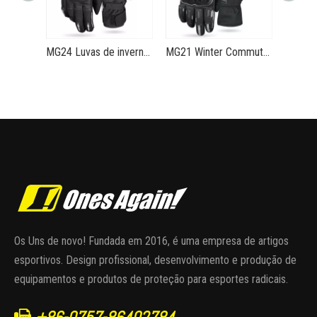
MG24 Luvas de inverno para motocicleta, proteção de fibra de carbono, quente e à prova d'água, Thunder Frost 2
MG21 Winter Commuter Motorcycle Gloves Handy Waterproof Warm Anti-drop Keyes Gloves
Os Uns de novo! Fundada em 2016, é uma empresa de artigos
esportivos. Design profissional, desenvolvimento e produção de
equipamentos e produtos de proteção para esportes radicais.