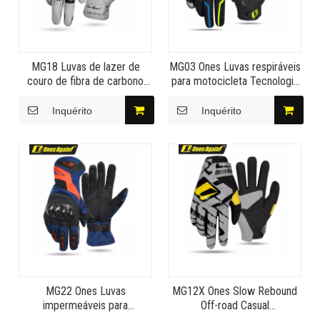
MG18 Luvas de lazer de
MG03 Ones Luvas respiráveis
couro de fibra de carbono
​​para motocicleta Tecnologia
vintage Har Ray's Comet
de moldagem por injeção
Leitura de material
Inquérito
Inquérito
absorvente
MG22 Ones Luvas
MG12X Ones Slow Rebound
impermeáveis ​​para
Off-road Casual
motocicleta Snowplane
Personalidade Elástica