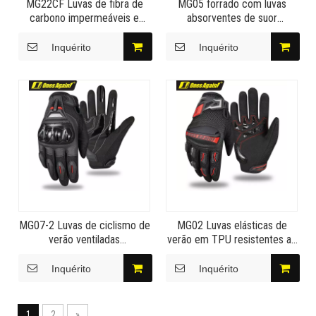
MG22CF Luvas de fibra de
MG05 forrado com luvas
carbono impermeáveis ​​e
absorventes de suor
quentes para estrada
combinando com luvas de
Equipamento de equitação
couro impermeáveis
Inquérito
Inquérito
para motocicleta Regin
Armor-CF
MG07-2 Luvas de ciclismo de
MG02 Luvas elásticas de
verão ventiladas
verão em TPU resistentes ao
antiderrapantes e anti-
desgaste e ao impacto luvas
impacto Lightning Demon
para andar de motocicleta
Inquérito
Inquérito
Armor
trovão
1
2
»