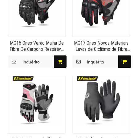
MG16 Ones Verão Malha De
MG17 Ones Novos Materiais
Fibra De Carbono Respirável
Luvas de Ciclismo de Fibra
Luvas De Viagem Para
de Carbono Ventiladas de
Motocicleta The Devil
Malha Grande Armadura de
Inquérito
Inquérito
Shadow
Balde Duplo