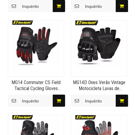
Respirável quente e
Material Respirável Luvas de
Inquérito
Inquérito
resistente ao frio Luvas de
Leitura
ciclismo Regin Armor
MG14 Commuter CS Field
MG14D Ones Verão Vintage
Tactical Cycling Gloves
Motocicleta Luvas de
Wearproof Ventilar Noite
proteção de permeabilidade
Estrelada
ao ar Noite estrelada
Inquérito
Inquérito