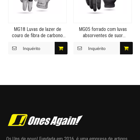
MG18 Luvas de lazer de
MG05 forrado com luvas
couro de fibra de carbono
absorventes de suor
vintage Har Ray's Comet
combinando com luvas de
couro impermeáveis
Inquérito
Inquérito
Os Uns de novo! Fundada em 2016, é uma empresa de artigos