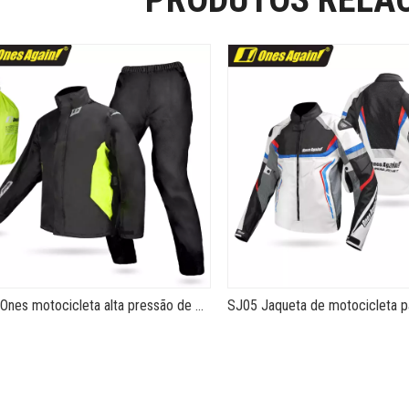
SJ08 Ones motocicleta alta pressão de água respirável impermeável durável capa de chuva passeio suburbano