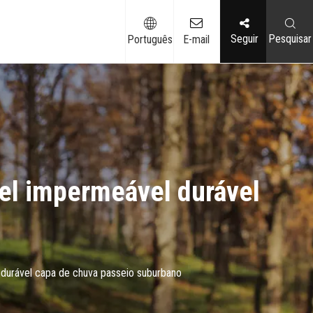
Seguir
Pesquisar
Português
E-mail
vel impermeável durável
 durável capa de chuva passeio suburbano