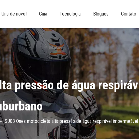
Uns de novo!
Guia
Tecnologia
Blogues
Contato
lta pressão de água respirá
uburbano
»
SJ03 Ones motocicleta alta pressão de água respirável impermeável