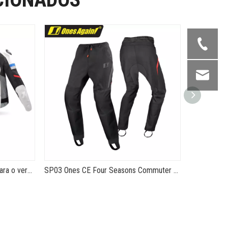
SJ05 Jaqueta de motocicleta para o verão Equipamento de pilotagem ventilado e seguro
SP03 Ones CE Four Seasons Commuter Casual Keep Warm Cycling Pants