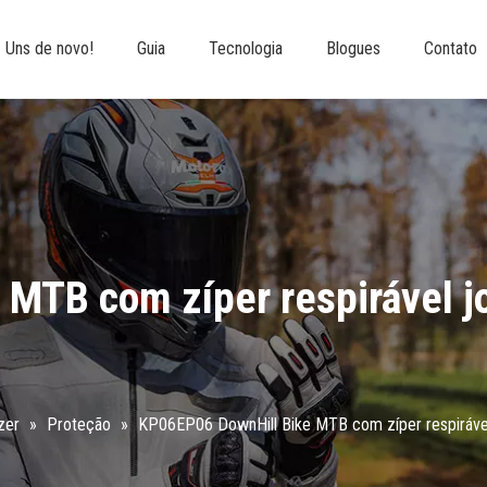
Uns de novo!
Guia
Tecnologia
Blogues
Contato
MTB com zíper respirável jo
zer
»
Proteção
»
KP06EP06 DownHill Bike MTB com zíper respirável 