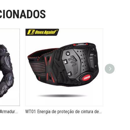
CIONADOS
AS01 MX Cross-country Armor Armadura de motocicleta respirável o ano todo
WT01 Energia de proteção de cintura de apoio lombar para viagem de motocicleta de longa distância