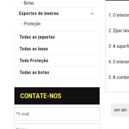
Botas
Esportes de inverno
1: O interi
Proteção
2: Zíper la
Todas as jaquetas
3: A superf
Todas as luvas
Toda Proteção
4: O interi
Todas as botas
5: A combi
CONTATE-NOS
em um: