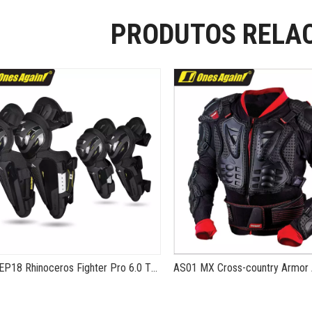
PRODUTOS RELA
KP18EP18 Rhinoceros Fighter Pro 6.0 TPU Fibra de carbono Equipamento de proteção para todas as estações Joelheiras e cotoveleiras